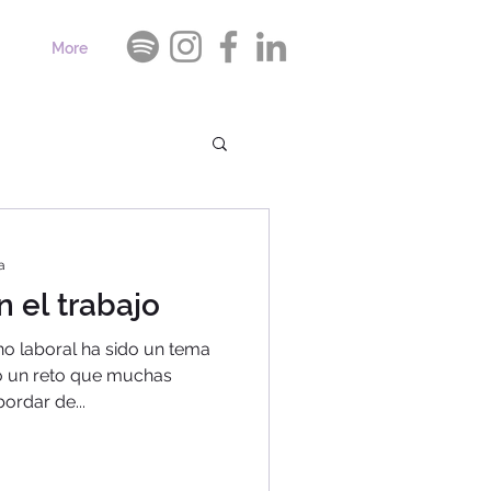
More
a
 el trabajo
no laboral ha sido un tema
do un reto que muchas
ordar de...